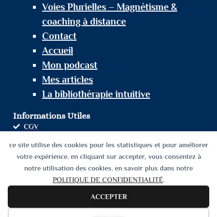
Voies Plurielles – Magnétisme &
coaching à distance
Contact
Accueil
Mon podcast
Mes articles
La bibliothérapie intuitive
Informations Utiles
CGV
MEDIATION DE LA CONSOMMATION
ce site utilise des cookies pour les statistiques et pour améliorer
votre expérience. en cliquant sur accepter, vous consentez à
MENTIONS LÉGALES
notre utilisation des cookies. en savoir plus dans notre
POLITIQUE DE CONFIDENTIALITÉ
POLITIQUE DE CONFIDENTIALITÉ
.
ACCEPTER