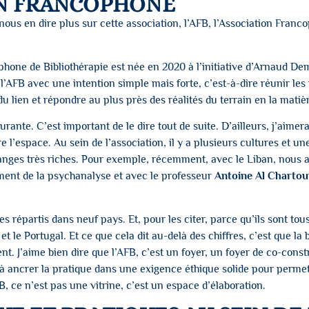
ON FRANCOPHONE
 nous en dire plus sur cette association, l’AFB, l’Association Fra
hone de Bibliothérapie est née en 2020 à l’initiative d’Arnaud Demai
l’AFB avec une intention simple mais forte, c’est-à-dire réunir les 
 lien et répondre au plus près des réalités du terrain en la matiè
urante. C’est important de le dire tout de suite. D’ailleurs, j’aime
re l’espace. Au sein de l’association, il y a plusieurs cultures et
échanges très riches. Pour exemple, récemment, avec le Liban, n
ement de la psychanalyse et avec le professeur
Antoine Al Chartou
 répartis dans neuf pays. Et, pour les citer, parce qu’ils sont tous 
 et le Portugal. Et ce que cela dit au-delà des chiffres, c’est que l
t. J’aime bien dire que l’AFB, c’est un foyer, un foyer de co-const
x, à ancrer la pratique dans une exigence éthique solide pour per
, ce n’est pas une vitrine, c’est un espace d’élaboration.