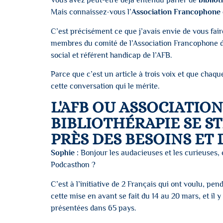
Vous avez peut-être déjà entendu parler de
bibliot
Mais connaissez-vous l’
Association Francophone 
C’est précisément ce que j’avais envie de vous fair
membres du comité de l’Association Francophone de 
social et référent handicap de l’AFB.
Parce que c’est un article à trois voix et que cha
cette conversation qui le mérite.
L'AFB OU ASSOCIATIO
BIBLIOTHÉRAPIE SE ST
PRÈS DES BESOINS ET 
Sophie :
Bonjour les audacieuses et les curieuses, e
Podcasthon ?
C’est à l’initiative de 2 Français qui ont voulu, p
cette mise en avant se fait du 14 au 20 mars, et il 
présentées dans 65 pays.