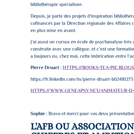
bibliothérapie spécialisée.
Depuis, je porte des projets d’inspiration biblioth
cofinancés par la Direction régionale des Affaires c
en plus mise en avant.
J’ai aussi un cursus en école de psychanalyse très 
construite avec une collègue, et c’est une formation q
a toujours eu, chez moi, cette imbrication entre l’a
Pierre Druart :
⁠HTTPS://BOOKS-TEA-PIE.BLOG
⁠https://fr.linkedin.com/in/pierre-druart-b02481273
⁠HTTPS://WWW.GENEAPSY.NET/ANIMATEUR-
Sophie :
Bravo et merci pour vos deux présentation
L'AFB OU ASSOCIATIO