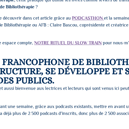
hérapie,
cette pratique qui utilise les livres comme leviers de tr
de Bibliothérapie
?
e découvrir dans cet article grâce au
PODCASTHON
et la semain
Bibliothérapie ou AFB : Claire Bascou, coprésidente et créatrice d
que espace compte,
NOTRE RITUEL DU SLOW TRAIN
pour nous-m’a
N FRANCOPHONE DE BIBLIOTH
RUCTURE, SE DÉVELOPPE ET S
DES PUBLICS.
t aussi bienvenue aux lectrices et lecteurs qui sont venus ici peut
endant une semaine, grâce aux podcasts existants, mettre en avant u
y a déjà plus de 2 500 podcasts d’inscrits, donc plus de 2 500 associ