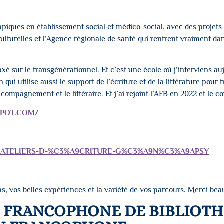
érapiques en établissement social et médico-social, avec des projet
ulturelles et l’Agence régionale de santé qui rentrent vraiment dan
axé sur le transgénérationnel. Et c’est une école où j’interviens au
ui utilise aussi le support de l’écriture et de la littérature pour trav
ccompagnement et le littéraire. Et j’ai rejoint l’AFB en 2022 et le c
SPOT.COM/
D-ATELIERS-D-%C3%A9CRITURE-G%C3%A9N%C3%A9APSY
s, vos belles expériences et la variété de vos parcours. Merci be
N FRANCOPHONE DE BIBLIOTHÉ