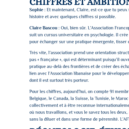
CHIFFRES ET AMBITI
Sophie :
Et maintenant, Claire, est-ce que tu peux
histoire et avec quelques chiffres si possible.
Claire Bascou :
Oui, bien sûr. L’Association Francop
suit un cursus universitaire en psychologie. Il crée 
pour échanger sur une pratique émergente, tisser du
Très vite, l’association prend une orientation struct
pas « française », qui est déterminant puisqu’il ouv
pratique au-delà des frontières et de créer des 
lien avec l’Association libanaise pour le développ
dont il est surtout très porteur.
Pour les chiffres, aujourd’hui, on compte 91 membres
Belgique, le Canada, la Suisse, la Tunisie, le Maroc
collectivement et à être reconnue internationalemen
où nous travaillons, et vous le savez tous les deu
sans la diluer et dans une forme de pérennité. L’AFB