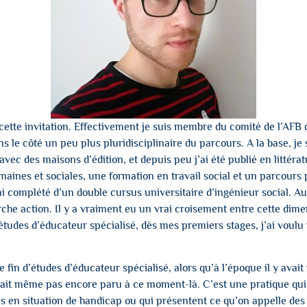
cette invitation. Effectivement je suis membre du comité de l’AFB 
ans le côté un peu plus pluridisciplinaire du parcours. A la base, je 
avec des maisons d’édition, et depuis peu j’ai été publié en littéra
aines et sociales, une formation en travail social et un parcours 
 complété d’un double cursus universitaire d’ingénieur social. Aujo
rche action. Il y a vraiment eu un vrai croisement entre cette dimen
tudes d’éducateur spécialisé, dès mes premiers stages, j’ai voulu u
de fin d’études d’éducateur spécialisé, alors qu’à l’époque il y avai
’était même pas encore paru à ce moment-là. C’est une pratique qu
s en situation de handicap ou qui présentent ce qu’on appelle des b