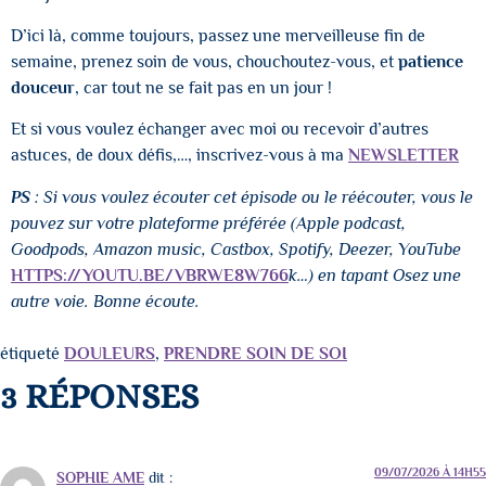
D’ici là, comme toujours, passez une merveilleuse fin de
semaine, prenez soin de vous, chouchoutez-vous, et
patience
douceur
, car tout ne se fait pas en un jour !
Et si vous voulez échanger avec moi ou recevoir d’autres
astuces, de doux défis,…, inscrivez-vous à ma
NEWSLETTER
PS
: Si vous voulez écouter cet épisode ou le réécouter, vous le
pouvez sur votre plateforme préférée (Apple podcast,
Goodpods, Amazon music, Castbox, Spotify, Deezer, YouTube
HTTPS://YOUTU.BE/VBRWE8W766
k
…) en tapant Osez une
autre voie. Bonne écoute.
étiqueté
DOULEURS
,
PRENDRE SOIN DE SOI
3 RÉPONSES
09/07/2026 À 14H55
SOPHIE AME
dit :