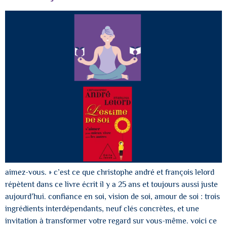
aimez-vous. » c’est ce que christophe andré et françois lelord
répètent dans ce livre écrit il y a 25 ans et toujours aussi juste
aujourd’hui. confiance en soi, vision de soi, amour de soi : trois
ingrédients interdépendants, neuf clés concrètes, et une
invitation à transformer votre regard sur vous-même. voici ce