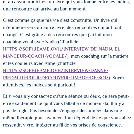
et aux synchronicités, un livre qui vous tombe entre les mains,
une rencontre qui arrive au bon moment.
C’est comme ça que ma vie s’est construite. Un livre qui
m’emmène vers un autre livre, des rencontres qui ont tout
changé. C’est grâce à des rencontres que j’ai fait mon
coaching vocal avec Nadia (Cf article
HTTPS://SOPHIEAME.OVH/INTERVIEW-DE-NADJA-EL-
MANCEUR-COACH-VOCALE/
), mon coaching sur la matière
et les couleurs avec Anne (cf article
HTTPS://SOPHIEAME.OVH/INTERVIEW-DANNE-
PIEDALLU-POUR-DECOUVRIR-LIMAGE-DE-SOI/
). Soyez
attentives, les indices sont partout !
Et si vous n’y consacrez qu’une séance ou deux, ce sera peut-
être exactement ce qu’il vous fallait à ce moment-là. Il n’y a
pas de règle. Pas besoin de s’engager des années dans une
même thérapie pour avancer. Tout dépend de ce que vous allez
ressentir, vivre, intégrer au fil de vos prises de conscience.