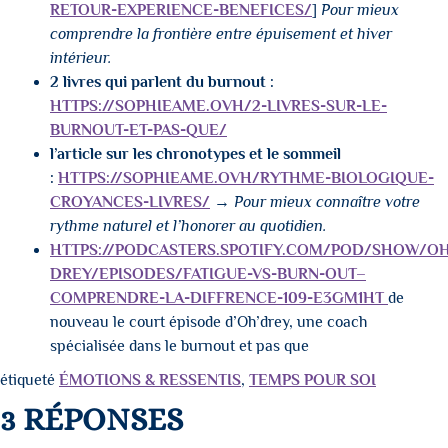
RETOUR-EXPERIENCE-BENEFICES/
]
Pour mieux
comprendre la frontière entre épuisement et hiver
intérieur.
2 livres qui parlent du burnout :
HTTPS://SOPHIEAME.OVH/2-LIVRES-SUR-LE-
BURNOUT-ET-PAS-QUE/
l’article sur les chronotypes et le sommeil
:
HTTPS://SOPHIEAME.OVH/RYTHME-BIOLOGIQUE-
CROYANCES-LIVRES/
→
Pour mieux connaître votre
rythme naturel et l’honorer au quotidien.
HTTPS://PODCASTERS.SPOTIFY.COM/POD/SHOW/OH
DREY/EPISODES/FATIGUE-VS-BURN-OUT–
COMPRENDRE-LA-DIFFRENCE-109-E3GM1HT
de
nouveau le court épisode d’Oh’drey, une coach
spécialisée dans le burnout et pas que
étiqueté
ÉMOTIONS & RESSENTIS
,
TEMPS POUR SOI
3 RÉPONSES